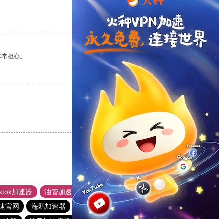
支持
[0]
反对
[0]
非常担心。
支持
[0]
反对
[0]
支持
[0]
反对
[0]
iktok加速器
油管加速器
上油管加速器
回锅肉加速器
速官网
海鸥加速器
芒果加速器
快橙加速器
ins加速器