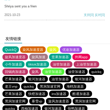
Shriya sent you a frien
2021-10-23
支持
[0]
反对
[0]
友情链接
QuickQ
旋风加速度器
旋风
优途加速器
旋风加速度器
旋风加速
坚果加速器
外网app
小牛加速器
tiktok加速器
油管加速器
上油管加速器
回锅肉加速器
旋风
油管加速器
油管加速器
quickq
芒果加速器
银河加速器
油管加速器
银河加速器
老王vnp
quickq
黑洞加速官网
海鸥加速器
芒果加速器
快橙加速器
ins加速器
酷通加速器
黑洞加速官网
暴雪vp
旋风加速度器
黑洞加速官网
quickq
西柚加速器
银河加速器
快鸭加速器