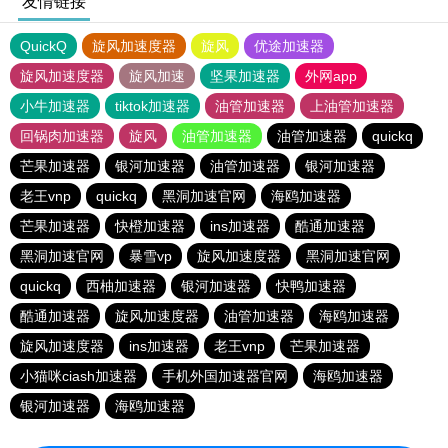
友情链接
QuickQ
旋风加速度器
旋风
优途加速器
旋风加速度器
旋风加速
坚果加速器
外网app
小牛加速器
tiktok加速器
油管加速器
上油管加速器
回锅肉加速器
旋风
油管加速器
油管加速器
quickq
芒果加速器
银河加速器
油管加速器
银河加速器
老王vnp
quickq
黑洞加速官网
海鸥加速器
芒果加速器
快橙加速器
ins加速器
酷通加速器
黑洞加速官网
暴雪vp
旋风加速度器
黑洞加速官网
quickq
西柚加速器
银河加速器
快鸭加速器
酷通加速器
旋风加速度器
油管加速器
海鸥加速器
旋风加速度器
ins加速器
老王vnp
芒果加速器
小猫咪ciash加速器
手机外国加速器官网
海鸥加速器
银河加速器
海鸥加速器