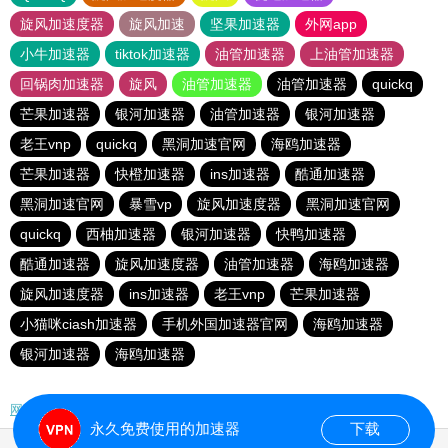
旋风加速度器
旋风加速
坚果加速器
外网app
小牛加速器
tiktok加速器
油管加速器
上油管加速器
回锅肉加速器
旋风
油管加速器
油管加速器
quickq
芒果加速器
银河加速器
油管加速器
银河加速器
老王vnp
quickq
黑洞加速官网
海鸥加速器
芒果加速器
快橙加速器
ins加速器
酷通加速器
黑洞加速官网
暴雪vp
旋风加速度器
黑洞加速官网
quickq
西柚加速器
银河加速器
快鸭加速器
酷通加速器
旋风加速度器
油管加速器
海鸥加速器
旋风加速度器
ins加速器
老王vnp
芒果加速器
小猫咪ciash加速器
手机外国加速器官网
海鸥加速器
银河加速器
海鸥加速器
网站地图
永久免费使用的加速器
下载