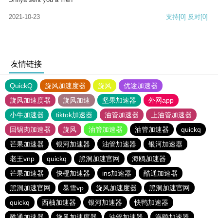
2021-10-23
支持
[0]
反对
[0]
友情链接
QuickQ
旋风加速度器
旋风
优途加速器
旋风加速度器
旋风加速
坚果加速器
外网app
小牛加速器
tiktok加速器
油管加速器
上油管加速器
回锅肉加速器
旋风
油管加速器
油管加速器
quickq
芒果加速器
银河加速器
油管加速器
银河加速器
老王vnp
quickq
黑洞加速官网
海鸥加速器
芒果加速器
快橙加速器
ins加速器
酷通加速器
黑洞加速官网
暴雪vp
旋风加速度器
黑洞加速官网
quickq
西柚加速器
银河加速器
快鸭加速器
酷通加速器
旋风加速度器
油管加速器
海鸥加速器