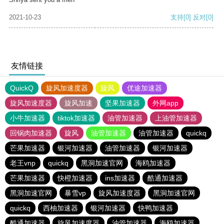
2021-10-23
支持
[0]
反对
[0]
友情链接
QuickQ
旋风加速度器
旋风
优途加速器
旋风加速度器
旋风加速
坚果加速器
外网app
小牛加速器
tiktok加速器
油管加速器
上油管加速器
回锅肉加速器
旋风
油管加速器
油管加速器
quickq
芒果加速器
银河加速器
油管加速器
银河加速器
老王vnp
quickq
黑洞加速官网
海鸥加速器
芒果加速器
快橙加速器
ins加速器
酷通加速器
黑洞加速官网
暴雪vp
旋风加速度器
黑洞加速官网
quickq
西柚加速器
银河加速器
快鸭加速器
酷通加速器
旋风加速度器
油管加速器
海鸥加速器