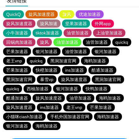
友情链接
QuickQ
旋风加速度器
旋风
优途加速器
旋风加速度器
旋风加速
坚果加速器
外网app
小牛加速器
tiktok加速器
油管加速器
上油管加速器
回锅肉加速器
旋风
油管加速器
油管加速器
quickq
芒果加速器
银河加速器
油管加速器
银河加速器
老王vnp
quickq
黑洞加速官网
海鸥加速器
芒果加速器
快橙加速器
ins加速器
酷通加速器
黑洞加速官网
暴雪vp
旋风加速度器
黑洞加速官网
quickq
西柚加速器
银河加速器
快鸭加速器
酷通加速器
旋风加速度器
油管加速器
海鸥加速器
旋风加速度器
ins加速器
老王vnp
芒果加速器
小猫咪ciash加速器
手机外国加速器官网
海鸥加速器
银河加速器
海鸥加速器